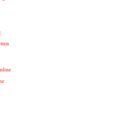
g
tten
nline
ne