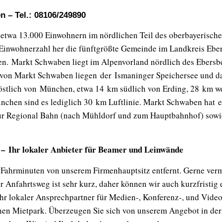
 – Tel.: 08106/249890
etwa 13.000 Einwohnern im nördlichen Teil des oberbayerische
 Einwohnerzahl her die fünftgrößte Gemeinde im Landkreis Eber
en. Markt Schwaben liegt im Alpenvorland nördlich des Ebersb
nt von Markt Schwaben liegen der Ismaninger Speichersee und d
 östlich von München, etwa 14 km südlich von Erding, 28 km w
chen sind es lediglich 30 km Luftlinie. Markt Schwaben hat 
ur Regional Bahn (nach Mühldorf und zum Hauptbahnhof) sowie
 Ihr lokaler Anbieter für Beamer und Leinwände
 Fahrminuten von unserem Firmenhauptsitz entfernt. Gerne ver
 Anfahrtsweg ist sehr kurz, daher können wir auch kurzfristi
hr lokaler Ansprechpartner für Medien-, Konferenz-, und Videot
en Mietpark. Überzeugen Sie sich von unserem Angebot in d