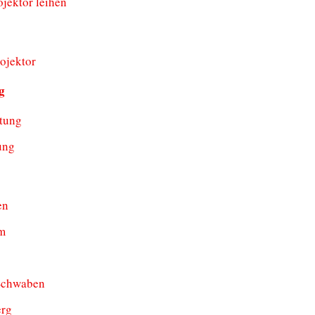
jektor leihen
ojektor
g
tung
ung
en
m
Schwaben
erg